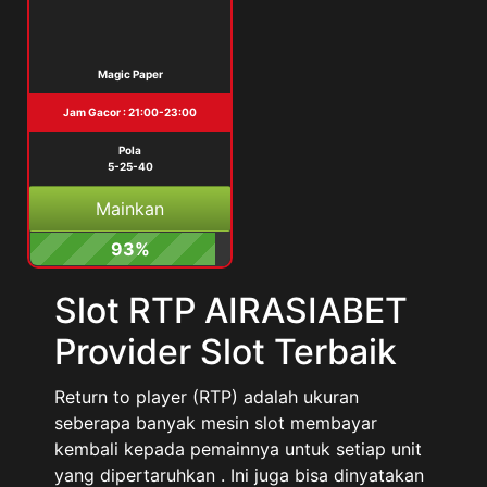
Magic Paper
Jam Gacor : 21:00-23:00
Pola
5-25-40
Mainkan
93%
Slot RTP AIRASIABET
Provider Slot Terbaik
Return to player (RTP) adalah ukuran
seberapa banyak mesin slot membayar
kembali kepada pemainnya untuk setiap unit
yang dipertaruhkan . Ini juga bisa dinyatakan