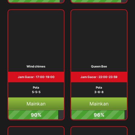
Wind chimes
Queen Bee
Jam Gacor : 17:00-19:00
Jam Gacor : 22:00-23:59
Pola
Pola
5-5-5
3-6-8
Mainkan
Mainkan
90%
96%