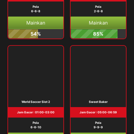
Pola
Pola
6-6-8
2-6-8
Mainkan
Mainkan
54%
85%
World Soccer Slot 2
Sweet Baker
Jam Gacor : 01:00-03:00
Jam Gacor : 05:00-06:59
Pola
Pola
6-6-10
9-9-9