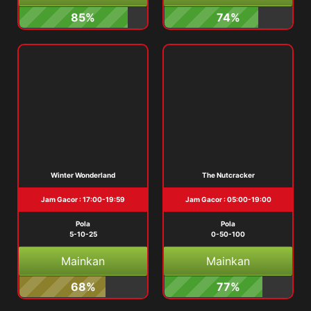
85%
74%
Winter Wonderland
The Nutcracker
Jam Gacor : 17:00-19:59
Jam Gacor : 05:00-19:00
Pola
Pola
5-10-25
0-50-100
Mainkan
Mainkan
68%
77%