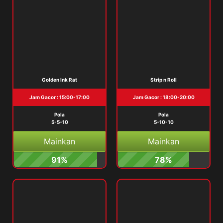
Golden Ink Rat
Strip n Roll
Jam Gacor : 15:00-17:00
Jam Gacor : 18:00-20:00
Pola
Pola
5-5-10
5-10-10
Mainkan
Mainkan
91%
78%