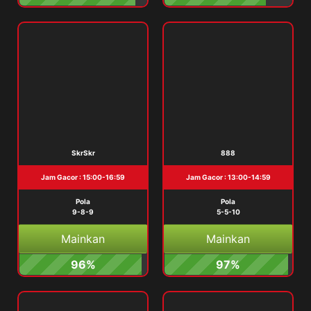
SkrSkr
888
Jam Gacor : 15:00-16:59
Jam Gacor : 13:00-14:59
Pola
Pola
9-8-9
5-5-10
Mainkan
Mainkan
96%
97%