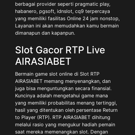
berbagai provider seperti pragmatic play,
habanero, pgsoft, idnslot, cq9 terpercaya
yang memiliki fasilitas Online 24 jam nonstop,
Layanan ini akan memudahkan kamu bermain
dimanapun dan kapanpun.
Slot Gacor RTP Live
AIRASIABET
Bermain game slot online di Slot RTP
AIRASIABET memang menyenangkan, dan
juga bisa menguntungkan secara finansial.
Kuncinya adalah mengetahui game mana
yang memiliki probabilitas menang tertinggi,
hasil yang ditentukan oleh persentase Return
to Player (RTP). RTP AIRASIABET dihitung
melalui rasio yang mengukur hadiah pemain
saat mereka memenangkan slot. Dengan