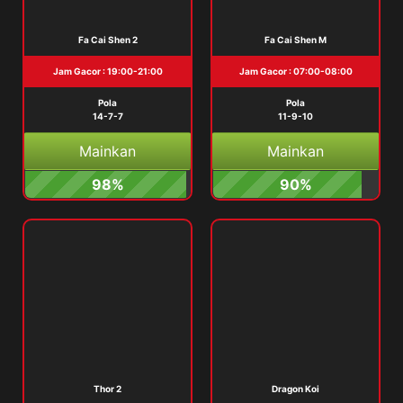
Fa Cai Shen 2
Fa Cai Shen M
Jam Gacor : 19:00-21:00
Jam Gacor : 07:00-08:00
Pola
Pola
14-7-7
11-9-10
Mainkan
Mainkan
98%
90%
Thor 2
Dragon Koi