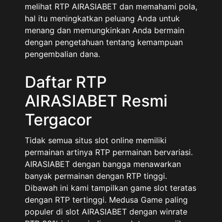
melihat RTP AIRASIABET dan memahami pola,
hal itu meningkatkan peluang Anda untuk
menang dan memungkinkan Anda bermain
dengan pengetahuan tentang kemampuan
pengembalian dana.
Daftar RTP
AIRASIABET Resmi
Tergacor
Tidak semua situs slot online memiliki
permainan artinya RTP permainan bervariasi.
AIRASIABET dengan bangga menawarkan
banyak permainan dengan RTP tinggi.
Dibawah ini kami tampilkan game slot teratas
dengan RTP tertinggi. Medusa Game paling
populer di slot AIRASIABET dengan winrate