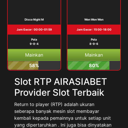
Disco Night M
Won Won Won
Jam Gacor : 00:00-01:59
Jam Gacor : 15:00-18:00
Pola
Pola
9-8-4
8-9-6
Mainkan
Mainkan
58%
80%
Slot RTP AIRASIABET
Provider Slot Terbaik
Return to player (RTP) adalah ukuran
seberapa banyak mesin slot membayar
kembali kepada pemainnya untuk setiap unit
yang dipertaruhkan . Ini juga bisa dinyatakan