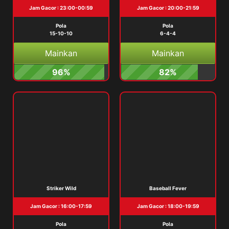
Jam Gacor : 23:00-00:59
Jam Gacor : 20:00-21:59
Pola
Pola
15-10-10
6-4-4
Mainkan
Mainkan
96%
82%
Striker Wild
Baseball Fever
Jam Gacor : 16:00-17:59
Jam Gacor : 18:00-19:59
Pola
Pola