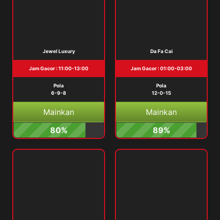
Jewel Luxury
Da Fa Cai
Jam Gacor : 11:00-13:00
Jam Gacor : 01:00-03:00
Pola
Pola
6-9-8
12-0-15
Mainkan
Mainkan
80%
89%