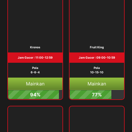
Kronos
Fruit King
Jam Gacor : 11:00-12:59
Jam Gacor : 09:00-10:59
Pola
Pola
6-6-4
10-15-10
Mainkan
Mainkan
94%
77%