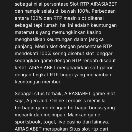
sebagai nilai persentase Slot RTP AIRASIABET
dan hampir selalu di bawah 100%. Perbedaan
antara 100% dan RTP mesin slot dikenal
sebagai tepi rumah, hal ini adalah keuntungan
matematis yang memungkinkan kasino
menghasilkan keuntungan dalam jangka
panjang. Mesin slot dengan persentase RTP
mendekati 100% sering disebut slot longgar
sedangkan game dengan RTP rendah disebut
ketat. AIRASIABET menghadirkan slot gacor
dengan tingkat RTP tinggi yang menambah
keuntungan member.
Sebagai situs terbaik, AIRASIABET game Slot
saja, Agen Judi Online Terbaik s memiliki
berbagai game dengan berbagai bonus yang
menarik dan melimpah. Mainkan game
sportsbook, togel, live casino dan lainnya.
AIRASIABET merupakan Situs slot rtp dari