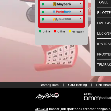
TOGEL
E-LOTTE
LIVE CA
Online
Offline
Gangguan
LUCKYS
IDNTRA
PROXYB
TEMBAK
Tentang kami
|
Cara Betting
|
Link Airas
Lisensi
bandar judi sportbook terbesar dengan pe
Airasiabet