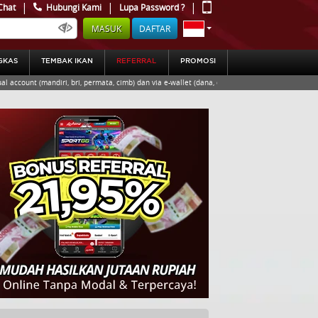
|
|
|
Chat
Hubungi Kami
Lupa Password ?
DAFTAR
GKAS
TEMBAK IKAN
REFERRAL
PROMOSI
al account (mandiri, bri, permata, cimb) dan via e-wallet (dana, ovo, gopay dan linkaja