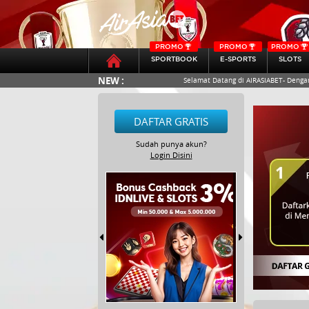
PROMO
PROMO
PROMO
SPORTBOOK
E-SPORTS
SLOTS
NEW :
Selamat Datang di AIRASIABET- Dengan min
DAFTAR GRATIS
Sudah punya akun?
Login Disini